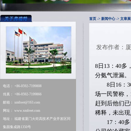
首页
-> 新闻中心 -> 文章
发布作者：厦
8日13：4
分氨气泄漏。
8日16：3
电话： +86-0592-7199808
场一民警称，
传真： +86-0592-7199866
邮箱：
xmfreet@163.com
赶到后他们已
网址：
www.xmfreet.com
稀释，未出现
地址： 福建省厦门火炬高技术产业开发区同
17：40多
集园集成路1350号