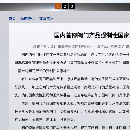
1
2
3
首页
-> 新闻中心 -> 文章展示
国内首部阀门产品强制性国家
发布作者：厦门弗瑞特流体控制有限公司 该信息已被浏览了 19524次 发布
国内的阀门行业存在一些需要解决和完善的问题，在产品方面也是一样
国家标准化管理委员会批准发布的《阀门壳体最小壁厚尺寸要求规范》国家
一部针对阀门产品的强制性国家标准。
有些企业在阀门产品生产中，忽视产品质量，有的为了降低成本甚至偷
壁厚尺寸，加上在阀门产品壳体质量上没有一部规范可行的质量标准，原有
患。为此国家质检总局和国家标委会，在去年组织起草了国标《阀门壳体最
而第一部阀门产品国家标准的实施，将成为强制性的要求，从而最大限
起草单位是上海纳福希阀门、安徽白湖阀门、合肥通用机械研究院、江苏神
有：杨恒、金成波、陈江山、张逸芳等。
阀门壳体壁厚是阀门产品的安全指标，规定了闸阀、截止阀、止回阀、