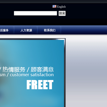
English
后服务
人力资源
联系我们