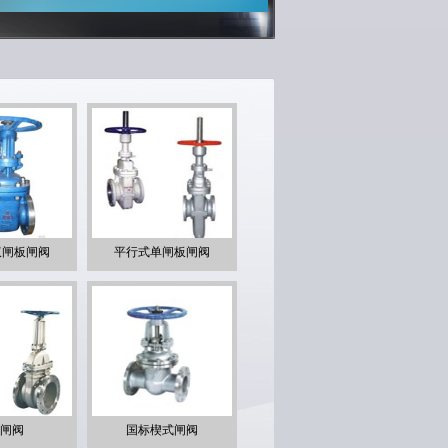
双闸板闸阀
平行式单闸板闸阀
I闸阀
国标楔式闸阀