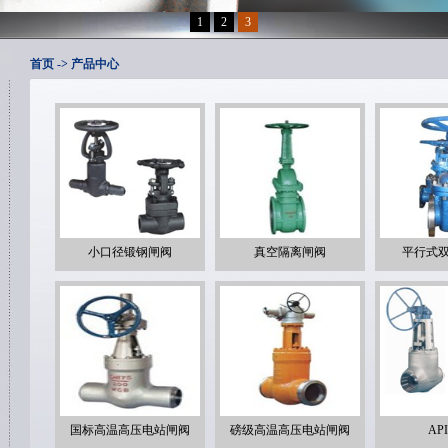
1
2
3
首页
-> 产品中心
小口径锻钢闸阀
真空隔离闸阀
平行式
国标高温高压电站闸阀
磅级高温高压电站闸阀
AP