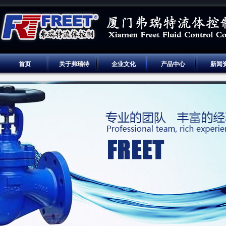
首页
关于弗瑞特
企业文化
产品中心
新闻