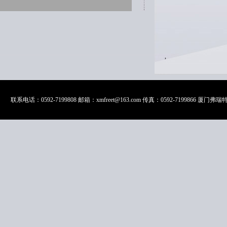
,
联系电话：0592-7199808 邮箱：xmfreet@163.com 传真：0592-719986