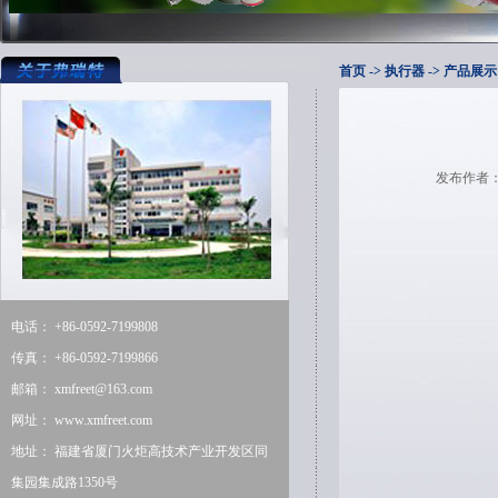
首页
-> 执行器 -> 产品展示
发布作者：厦
电话： +86-0592-7199808
传真： +86-0592-7199866
邮箱：
xmfreet@163.com
网址：
www.xmfreet.com
地址： 福建省厦门火炬高技术产业开发区同
集园集成路1350号