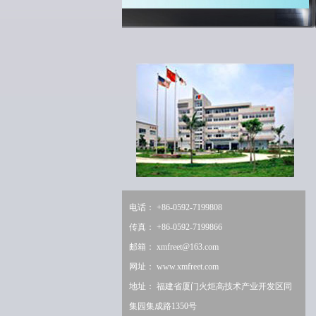
电话： +86-0592-7199808
传真： +86-0592-7199866
邮箱：
xmfreet@163.com
网址：
www.xmfreet.com
地址： 福建省厦门火炬高技术产业开发区同
集园集成路1350号