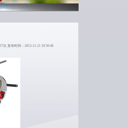
间：2013-11-21 10:50:46