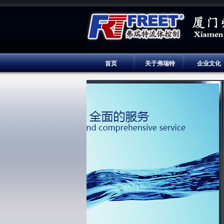
首页
关于弗瑞特
企业文化