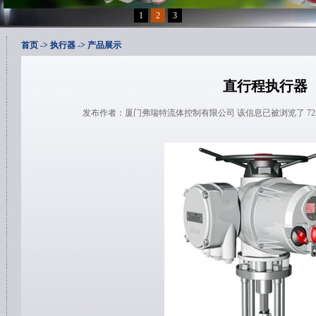
1
2
3
首页
-> 执行器 -> 产品展示
直行程执行器
发布作者：厦门弗瑞特流体控制有限公司 该信息已被浏览了 7257次 发布时