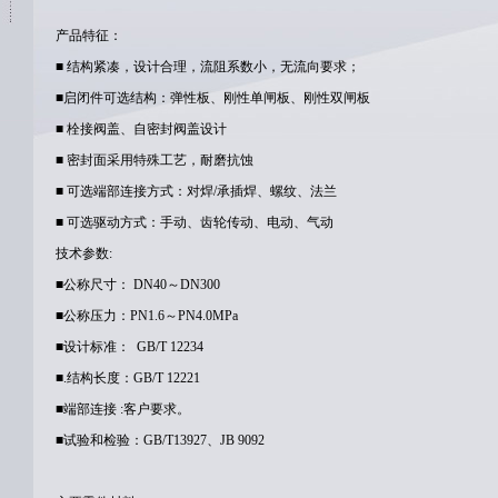
产品特征：
■ 结构紧凑，设计合理，流阻系数小，无流向要求；
■启闭件可选结构：弹性板、刚性单闸板、刚性双闸板
■ 栓接阀盖、自密封阀盖设计
■ 密封面采用特殊工艺，耐磨抗蚀
■ 可选端部连接方式：对焊/承插焊、螺纹、法兰
■ 可选驱动方式：手动、齿轮传动、电动、气动
技术参数:
■公称尺寸： DN40～DN300
■公称压力：PN1.6～PN4.0MPa
■设计标准： GB/T 12234
■.结构长度：GB/T 12221
■端部连接 :客户要求。
■试验和检验：GB/T13927、JB 9092