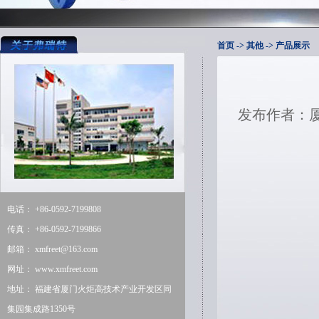
首页
-> 其他 -> 产品展示
发布作者：厦
电话： +86-0592-7199808
传真： +86-0592-7199866
邮箱：
xmfreet@163.com
网址：
www.xmfreet.com
地址： 福建省厦门火炬高技术产业开发区同
集园集成路1350号