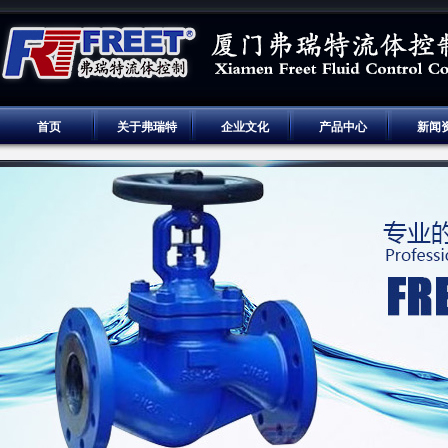
首页
关于弗瑞特
企业文化
产品中心
新闻