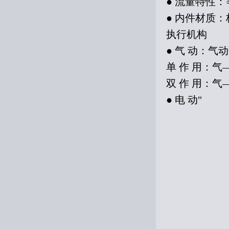
● 流量特性
● 内件材质
执行机构
● 气 动：
单 作 用：
双 作 用：气
● 电 动"