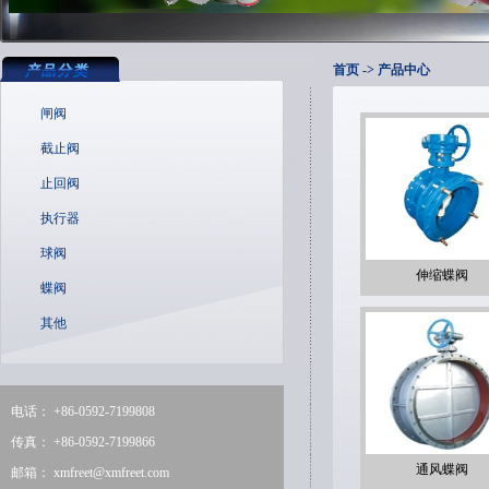
首页
-> 产品中心
闸阀
截止阀
止回阀
执行器
球阀
伸缩蝶阀
蝶阀
其他
电话： +86-0592-7199808
传真： +86-0592-7199866
通风蝶阀
邮箱：
xmfreet@xmfreet.com