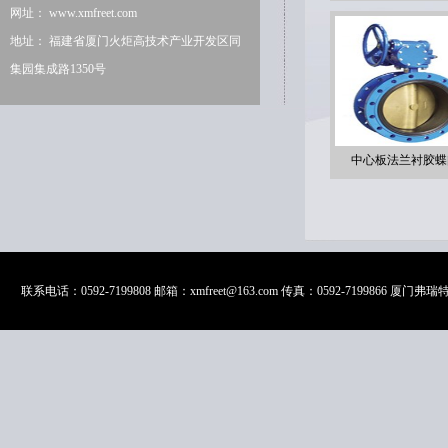
网址：
www.xmfreet.com
地址： 福建省厦门火炬高技术产业开发区同
集园集成路1350号
中心板法兰衬胶蝶
联系电话：0592-7199808 邮箱：xmfreet@163.com 传真：0592-719986