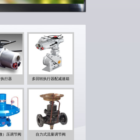
转执行器
多回转执行器配减速箱
微）压调节阀
自力式流量调节阀