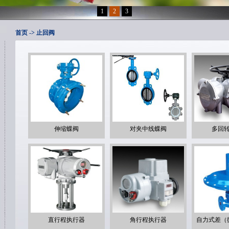
1
2
3
首页
-> 止回阀
伸缩蝶阀
对夹中线蝶阀
多回
直行程执行器
角行程执行器
自力式差（