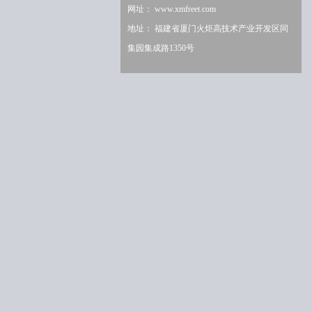
网址：
www.xmfreet.com
地址： 福建省厦门火炬高技术产业开发区同
集园集成路1350号