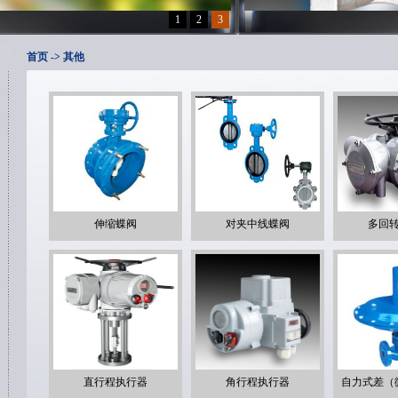
1
2
3
首页
-> 其他
伸缩蝶阀
对夹中线蝶阀
多回
直行程执行器
角行程执行器
自力式差（