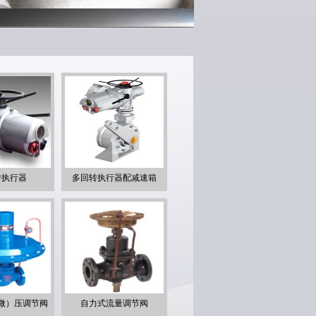
转执行器
多回转执行器配减速箱
微）压调节阀
自力式流量调节阀