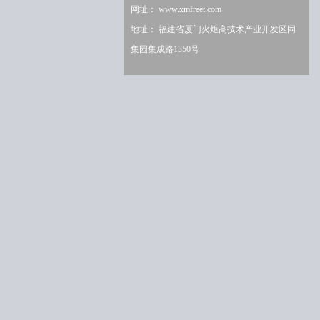
网址：
www.xmfreet.com
地址： 福建省厦门火炬高技术产业开发区同
集园集成路1350号